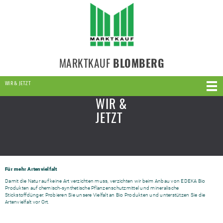
MARKTKAUF
BLOMBERG
WIR & JETZT
WIR &
JETZT
Für mehr Artenvielfalt
Damit die Natur auf keine Art verzichten muss, verzichten wir beim Anbau von EDEKA Bio
Produkten auf chemisch-synthetische Pflanzenschutzmittel und mineralische
Stickstoffdünger. Probieren Sie unsere Vielfalt an Bio Produkten und unterstützen Sie die
Artenvielfalt vor Ort.