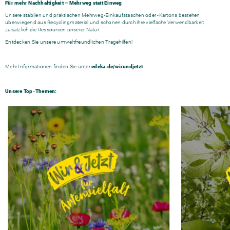
Für mehr Nachhaltigkeit – Mehrweg statt Einweg
Unsere stabilen und praktischen Mehrweg-Einkaufstaschen oder -Kartons bestehen
überwiegend aus Recyclingmaterial und schonen durch ihre vielfache Verwendbarkeit
zusätzlich die Ressourcen unserer Natur.
Entdecken Sie unsere umweltfreundlichen Tragehilfen!
Mehr Informationen finden Sie unter
edeka.de/wirundjetzt
Unsere Top-Themen: