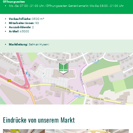
Öffnungszeiten
Mo.-Sa. 07:00 - 21:00 Uhr / Öffnungszeiten Getränkemarkt: Mo-Sa. 08:00 - 21:00 Uhr
Verkaufsfläche:
3500 m²
Mitarbeiter:innen:
93
Auszubildende:
2
Artikel:
45000
Marktleitung:
Selman Hyseni
Eindrücke von unserem Markt