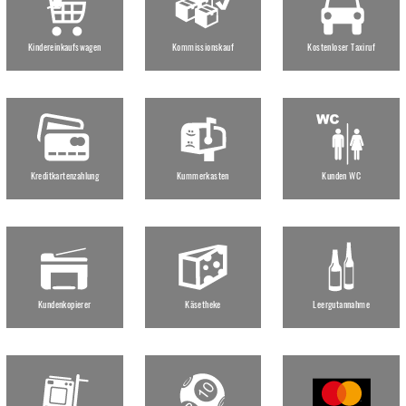
Kindereinkaufswagen
Kommissionskauf
Kostenloser Taxiruf
Kreditkartenzahlung
Kummerkasten
Kunden WC
Kundenkopierer
Käsetheke
Leergutannahme