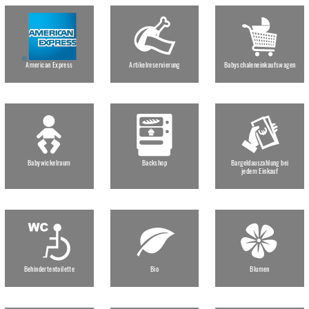
American Express
Artikelreservierung
Babyschaleneinkaufswagen
Babywickelraum
Backshop
Bargeldauszahlung bei
jedem Einkauf
Behindertentoilette
Bio
Blumen