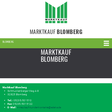
MARKTKAUF
BLOMBERG
BLOMBERG
MARKTKAUF
BLOMBERG
Marktkauf Blomberg
Schmuckenberger Weg 4-8
32825 Blomberg
Tel.:
05235/501510
Fax:
05235/5015122
E-Mail:
rr-neukauf-kundenkontakte@edeka.de