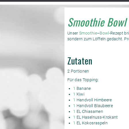
Smoothie Bowl
Unser
Smoothie
–
Bowl
-Rezept br
sondern zum Löffeln gedacht. Prob
Zutaten
2 Portionen
Für das Topping:
1
Banane
1
Kiwi
1
Handvoll Himbeere
1
Handvoll Blaubeere
1
EL Chiasamen
1
EL Haselnuss-Krokant
1
EL Kokosraspeln