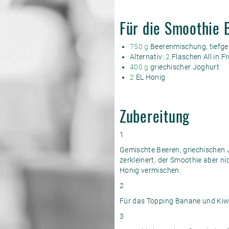
Für die Smoothie 
750 g
Beerenmischung, tiefge
Alternativ:
2
Flaschen All in F
400 g
griechischer Joghurt
2
EL Honig
Zubereitung
1
Gemischte Beeren, griechischen J
zerkleinert, der Smoothie aber nic
Honig vermischen.
2
Für das Topping Banane und Kiwi
3