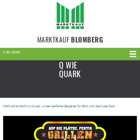
MARKTKAUF
BLOMBERG
Q WIE QUARK
Q WIE
QUARK
Mehr als einfach nur Quark, unser perfekter Begleiter für Brot und Gemüse-Dips.