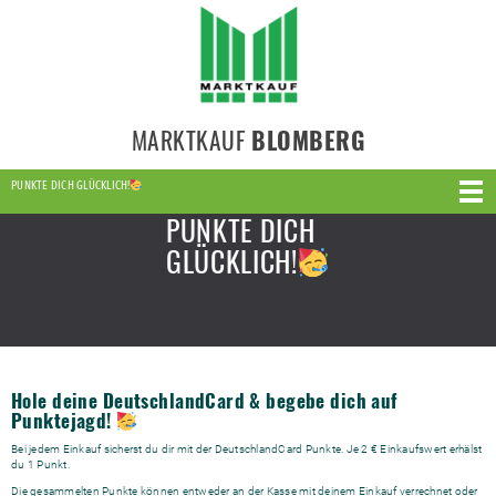
MARKTKAUF
BLOMBERG
PUNKTE DICH GLÜCKLICH!
PUNKTE DICH
GLÜCKLICH!
Hole deine DeutschlandCard & begebe dich auf
Punktejagd!
Bei jedem Einkauf sicherst du dir mit der DeutschlandCard Punkte. Je 2 € Einkaufswert erhälst
du 1 Punkt.
Die gesammelten Punkte können entweder an der Kasse mit deinem Einkauf verrechnet oder