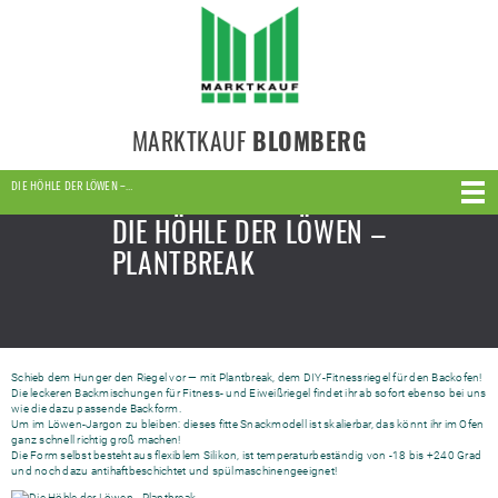
MARKTKAUF
BLOMBERG
DIE HÖHLE DER LÖWEN –…
DIE HÖHLE DER LÖWEN –
PLANTBREAK
Schieb dem Hunger den Riegel vor — mit Plantbreak, dem DIY-Fitnessriegel für den Backofen!
Die leckeren Backmischungen für Fitness- und Eiweißriegel findet ihr ab sofort ebenso bei uns
wie die dazu passende Backform.
Um im Löwen-Jargon zu bleiben: dieses fitte Snackmodell ist skalierbar, das könnt ihr im Ofen
ganz schnell richtig groß machen!
Die Form selbst besteht aus flexiblem Silikon, ist temperaturbeständig von -18 bis +240 Grad
und noch dazu antihaftbeschichtet und spülmaschinengeeignet!