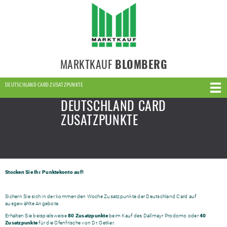
MARKTKAUF
BLOMBERG
DEUTSCHLAND CARD ZUSATZPUNKTE
DEUTSCHLAND CARD
ZUSATZPUNKTE
Stocken Sie Ihr Punktekonto auf!
Sichern Sie sich in der kommenden Woche Zusatzpunkte der Deutschland Card auf
ausgewählte Angebote.
Erhalten Sie beispielsweise
80 Zusatzpunkte
beim Kauf des Dallmayr Prodomo oder
40
Zusatzpunkte
für die Ofenfrische von Dr. Oetker.