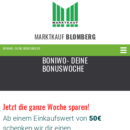
MARKTKAUF
BLOMBERG
BONIWO- DEINE BONUSWOCHE
BONIWO- DEINE
BONUSWOCHE
Jetzt die ganze Woche sparen!
Ab einem Einkaufswert von
50€
schenken wir dir einen