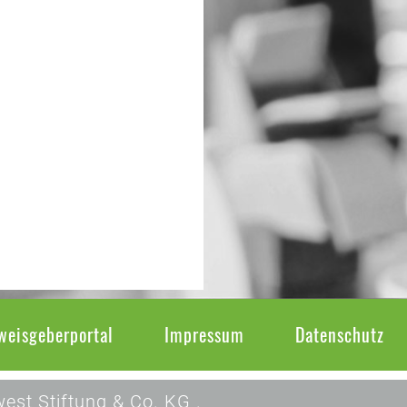
weisgeberportal
Impressum
Datenschutz
est Stiftung & Co. KG .